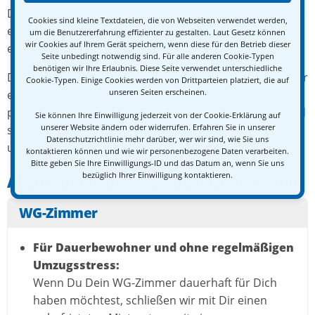
Du hast einen der begehrten Studienplätze in Riesa bzw.
Cookies sind kleine Textdateien, die von Webseiten verwendet werden,
eine Ausbildungsstelle oder einen Praktikumsplatz in
um die Benutzererfahrung effizienter zu gestalten. Laut Gesetz können
wir Cookies auf Ihrem Gerät speichern, wenn diese für den Betrieb dieser
einem Riesaer Unternehmen ergattert?
Seite unbedingt notwendig sind. Für alle anderen Cookie-Typen
benötigen wir Ihre Erlaubnis. Diese Seite verwendet unterschiedliche
Dann heißt es für dich bald "Willkommen in Riesa"! Bevor
Cookie-Typen. Einige Cookies werden von Drittparteien platziert, die auf
unseren Seiten erscheinen.
es soweit ist, bist du noch auf der Suche nach der
passenden Wohnung oder WG? Wir helfen dir dabei und
Sie können Ihre Einwilligung jederzeit von der Cookie-Erklärung auf
unserer Website ändern oder widerrufen. Erfahren Sie in unserer
sind auch anschließend ein zuverlässiger Partner rund
Datenschutzrichtlinie mehr darüber, wer wir sind, wie Sie uns
um das Thema Wohnen.
kontaktieren können und wie wir personenbezogene Daten verarbeiten.
Bitte geben Sie Ihre Einwilligungs-ID und das Datum an, wenn Sie uns
bezüglich Ihrer Einwilligung kontaktieren.
Allein oder in der WG – Du hast die Wahl!
WG-Zimmer
Für Dauerbewohner und ohne regelmäßigen
Umzugsstress:
Wenn Du Dein WG-Zimmer dauerhaft für Dich
haben möchtest, schließen wir mit Dir einen