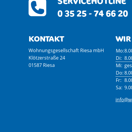
SERVICEHOTLINE
0 35 25 - 74 66 20
KONTAKT
WIR 
Wohnungsgesellschaft Riesa mbH
Mo:
8.0
Klötzerstraße 24
Di:
8.0
01587 Riesa
Mi:
ges
Do:
8.0
Fr:
8.0
Sa:
9.0
info@wg