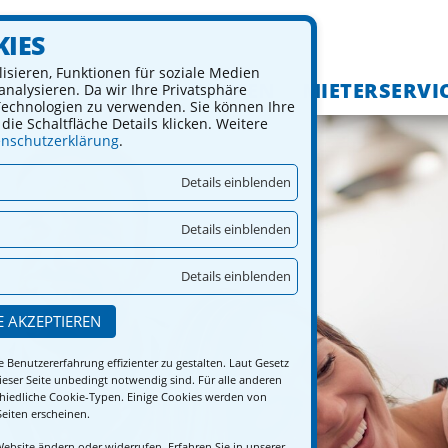
KIES
isieren, Funktionen für soziale Medien
MIETEN
KAUFEN
MIETERSERVI
nalysieren. Da wir Ihre Privatsphäre
 Technologien zu verwenden. Sie können Ihre
die Schaltfläche Details klicken. Weitere
nschutzerklärung
.
Details einblenden
Details einblenden
Details einblenden
E AKZEPTIEREN
Benutzererfahrung effizienter zu gestalten. Laut Gesetz
ieser Seite unbedingt notwendig sind. Für alle anderen
chiedliche Cookie-Typen. Einige Cookies werden von
Seiten erscheinen.
Website ändern oder widerrufen. Erfahren Sie in unserer